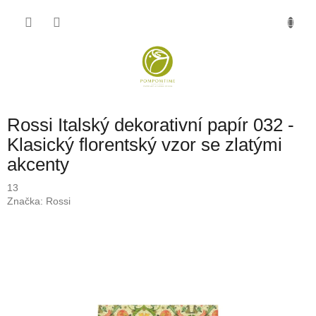
Přejít
NÁKU
na
obsah
KOŠÍK
Rossi Italský dekorativní papír 032 -
Klasický florentský vzor se zlatými
akcenty
13
Značka:
Rossi