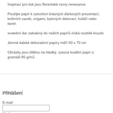
Inspirací pro tisk jsou florentské vzory renesance.
Použijte papír k vytvoření krásných dárkových prezentací,
knižních vazeb, origami, bytových dekorací, koláží nebo
karet.
svatebni dar zabalený do našich papírů získá osobité kouzlo.
Jemné italské dekorativní papíry měří 50 x 70 cm
Obrázky jsou tištěny na hladký, vysoce kvalitní papír o
gramáži 85 g/m2.
Z
á
p
a
Přihlášení
t
E-mail
í