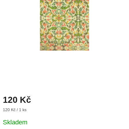
120 Kč
Měrná
120 Kč / 1 ks
cena:
Skladem