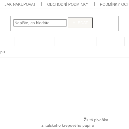
JAK NAKUPOVAT
OBCHODNÍ PODMÍNKY
PODMÍNKY OCH
HLEDAT
hops
Digital produkty
Papírové květiny
Pompom
epu
Květina pivoňka - žlutá
Žlutá pivoňka
z italského krepového papíru