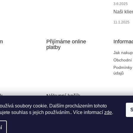
trace
Zapomenuté heslo
i
3.6.2025
s
Naši klien
u
11.1.2025
am
Přijímáme online
Informa
platby
Jak nakup
vat na Instagramu
Obchodní
Podmínky 
údajů
k
Nákupní košík
oužívá soubory cookie. Dalším procházením tohoto
S
0
KS /
0 KČ
jete souhlas s jejich používáním.. Více informací
zde
.
í
zena.