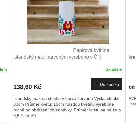
Islandský vlčí mák, červený
Papírová květina,
Kvě
islandský mák, barveným vyrobeno v ČR
kre
dem
Skladem
Průměrné
hodnocení
produktu
L
Do košíku
138,60 Kč
od
je
5,0
Kvě
Islandský mák na stonku v barvě červené Výška stonku:
z
listy
30cm Průměr květu: 15cm Každou květinu vyrábíme
5
ručně po obdržení objednávky. Průměr květu se může o
hvězdiček.
0,5-1cm lišit