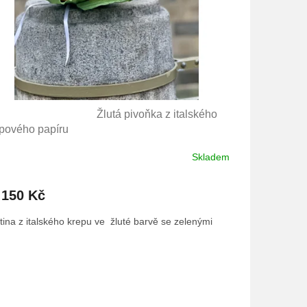
tina pivoňka - žlutá
Žlutá pivoňka z italského
pového papíru
Skladem
DETAIL
150 Kč
tina z italského krepu ve žluté barvě se zelenými