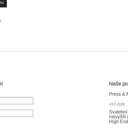
ku
í
O
v
l
á
d
a
c
í
ní
Naše pr
p
r
Press & 
v
k
24.5.2026
y
Svatební 
v
nejvyšší 
ý
High End
SIT SE
p