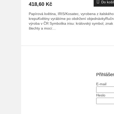
Do koší
418,60 Kč
Papírová květina, IRIS/Kosatec, vyrobena z italského
krepuKvětiny vyrábíme po obdržení objednávkyRučn
výroba v ČR Symbolika irisu: královský symbol, znak
šlechty a moci:...
Z
á
p
a
t
Přihláše
í
E-mail
Heslo
PŘIHLÁ