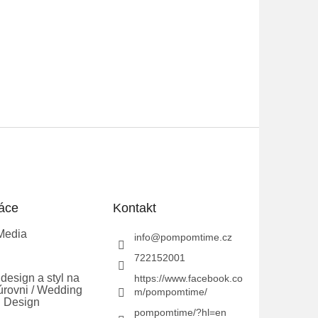
áce
Kontakt
Media
info
@
pompomtime.cz
722152001
design a styl na
https://www.facebook.co
úrovni / Wedding
m/pompomtime/
 Design
pompomtime/?hl=en