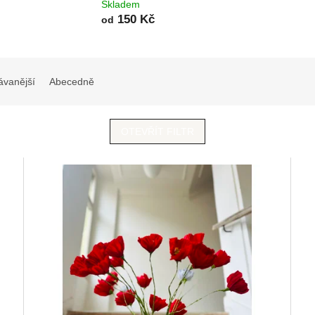
Skladem
150 Kč
od
ávanější
Abecedně
OTEVŘÍT FILTR