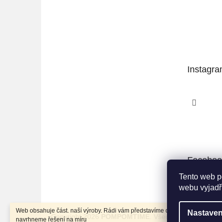
Nová regis
Instagr
Sledo
Faceboo
Tento web p
webu vyjadřu
Web obsahuje část. naší výroby. Rádi vám představíme další realizace a
Nastaven
Copyright 2026
POMPOMTIME
. Všechna práva vyhra
navrhneme řešení na míru