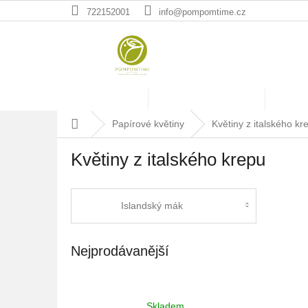
Přejít
722152001
info@pompomtime.cz
na
obsah
Press & Media
Commercial & Retail
Works
Domů
Papírové květiny
Květiny z italského kr
Květiny z italského krepu
Islandský mák
Nejprodávanější
Iris (kosatec) papírová květina
Skladem