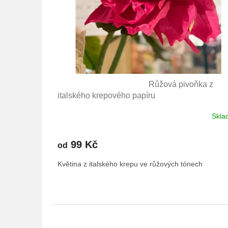
k
t
ů
Květina pivoňka - růžová
Růžová pivoňka z
italského krepového papíru
Skla
Průměrné
hodnocení
produktu
DETAI
99 Kč
od
je
4,3
Květina z italského krepu ve růžových tónech
z
5
hvězdiček.