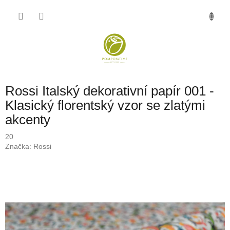
Přejít
NÁKU
na
obsah
KOŠÍK
Rossi Italský dekorativní papír 001 -
Klasický florentský vzor se zlatými
akcenty
20
Značka:
Rossi