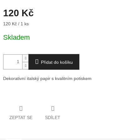
120 Kč
Měrná
120 Kč / 1 ks
cena:
Skladem
Přidat do košíku
Dekorativní italský papir s kvalitním potiskem
Detailní informace
ZEPTAT SE
SDÍLET