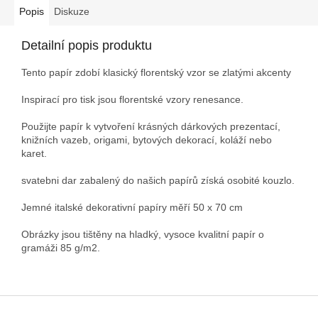
Popis
Diskuze
Detailní popis produktu
Tento papír zdobí klasický florentský vzor se zlatými akcenty
Inspirací pro tisk jsou florentské vzory renesance.
Použijte papír k vytvoření krásných dárkových prezentací,
knižních vazeb, origami, bytových dekorací, koláží nebo
karet.
svatebni dar zabalený do našich papírů získá osobité kouzlo.
Jemné italské dekorativní papíry měří 50 x 70 cm
Obrázky jsou tištěny na hladký, vysoce kvalitní papír o
gramáži 85 g/m2.
Z