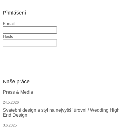
á
p
a
Přihlášení
t
E-mail
í
Heslo
PŘIHLÁSIT SE
Nová registrace
Zapomenuté heslo
Naše práce
Press & Media
24.5.2026
Svatební design a styl na nejvyšší úrovni / Wedding High
End Design
3.6.2025