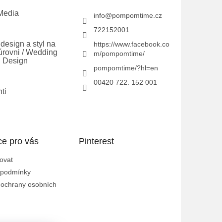
Media
info
@
pompomtime.cz
722152001
design a styl na
https://www.facebook.co
úrovni / Wedding
m/pompomtime/
 Design
pompomtime/?hl=en
00420 722. 152 001
ti
ce pro vás
Pinterest
ovat
 podmínky
ochrany osobních