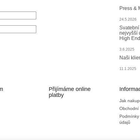
Press & 
24.5.2026
Svatební 
nejvyšší 
High End
SIT SE
trace
Zapomenuté heslo
3.6.2025
Naši klien
11.1.2025
am
Přijímáme online
Informa
platby
Jak nakup
vat na Instagramu
Obchodní
Podmínky 
údajů