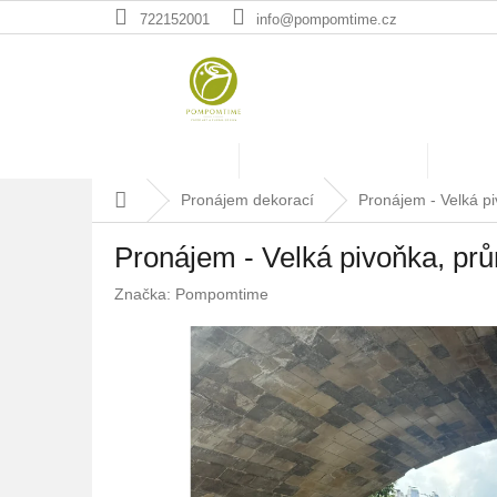
Přejít
722152001
info@pompomtime.cz
na
obsah
Press & Media
Commercial & Retail
Works
Domů
Pronájem dekorací
Pronájem - Velká p
Pronájem - Velká pivoňka, pr
Značka:
Pompomtime