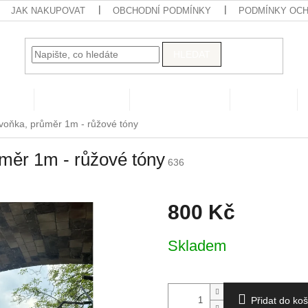
JAK NAKUPOVAT
OBCHODNÍ PODMÍNKY
PODMÍNKY OCH
HLEDAT
hops
Digital produkty
Papírové květiny
Pompom
ivoňka, průměr 1m - růžové tóny
ůměr 1m - růžové tóny
636
800 Kč
Měrná
Skladem
cena:
Přidat do koš