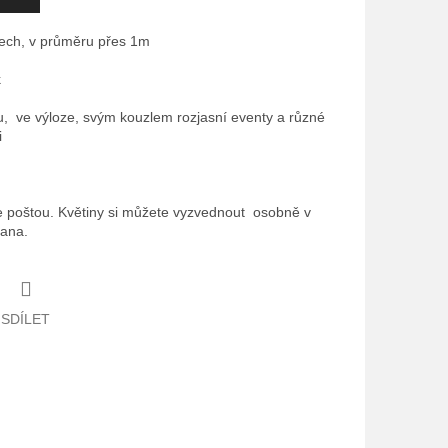
nech, v průměru přes 1m
k
, ve výloze, svým kouzlem rozjasní eventy a různé
i
 poštou. Květiny si můžete vyzvednout osobně v
rana.
SDÍLET