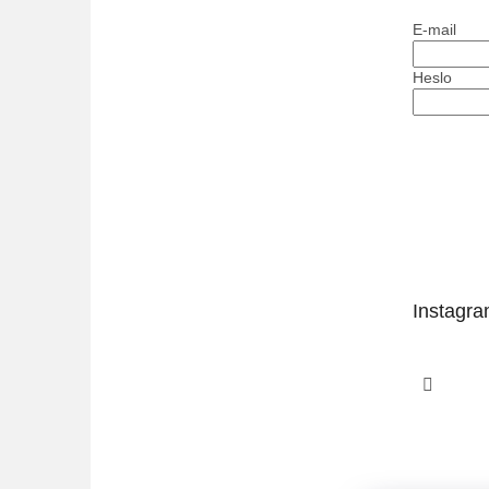
E-mail
Heslo
PŘIHLÁ
Nová regis
Instagr
Sledo