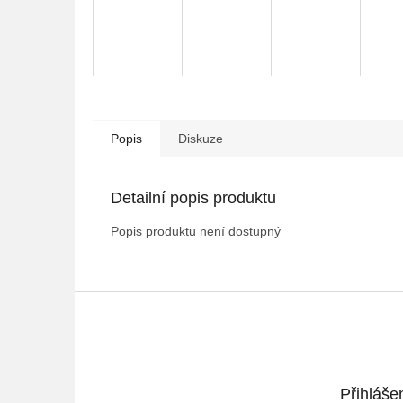
Popis
Diskuze
Detailní popis produktu
Popis produktu není dostupný
Z
á
p
a
t
Přihláše
í