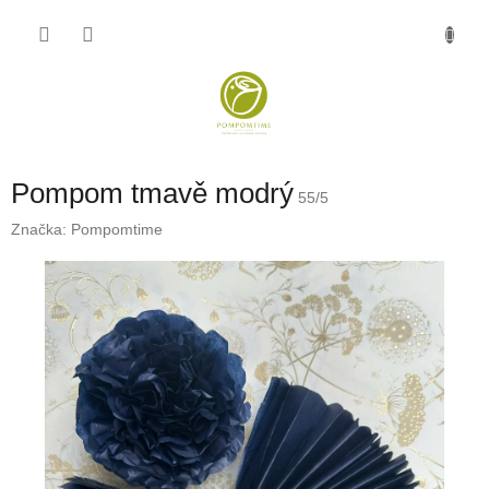
Přejít
NÁKU
na
obsah
KOŠÍK
Pompom tmavě modrý
55/5
Značka:
Pompomtime