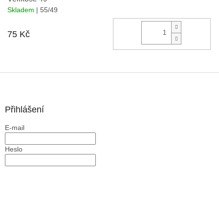
Skladem
| 55/49
Do 
75 Kč
Z
á
p
a
Přihlášení
t
E-mail
í
Heslo
PŘIHLÁSIT SE
Nová registrace
Zapomenuté heslo