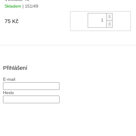
Skladem
| 151/49
Do 
75 Kč
Z
á
p
a
Přihlášení
t
E-mail
í
Heslo
PŘIHLÁSIT SE
Nová registrace
Zapomenuté heslo