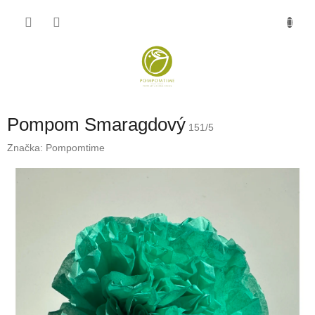
Přejít
NÁKU
na
obsah
KOŠÍK
Pompom Smaragdový
151/5
Značka:
Pompomtime