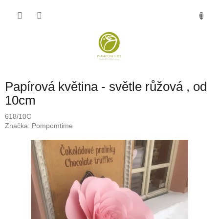
Přejít
NÁKU
na
obsah
KOŠÍK
Papírová květina - světle růžová , od
10cm
618/10C
Značka:
Pompomtime