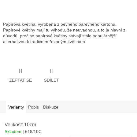
Měrná
cena:
ZVOLTE VARIANTU
Papírová květina, vyrobena z pevného barevného kartónu.
Papírové květiny mají tu výhodu, že neuvadnou, a to je hlavní z
důvodů, proč se papírové květiny stávají stále populárnější
alternativou k tradičním řezaným květinám
Detailní informace
ZEPTAT SE
SDÍLET
Varianty
Popis
Diskuze
Velikost: 10cm
Skladem
| 618/10C