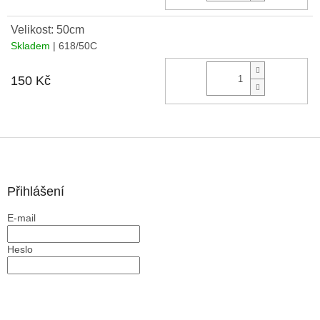
Velikost: 50cm
Skladem
| 618/50C
Do 
150 Kč
Z
á
p
a
Přihlášení
t
E-mail
í
Heslo
PŘIHLÁSIT SE
Nová registrace
Zapomenuté heslo