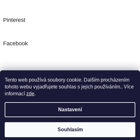
Pinterest
Facebook
Nákupní košík
Tento web používá soubory cookie. Dalším procházením
tohoto webu vyjadřujete souhlas s jejich používáním.. Více
0
KS /
0 KČ
informací
zde
.
Nastavení
Vytvořil Shoptet
Web obsahuje část. naší výroby. Rádi vám představíme další
Souhlasím
Copyright 2026
POMPOMTIME
. Všechna práva vyhrazena.
realizace a navrhneme řešení na míru