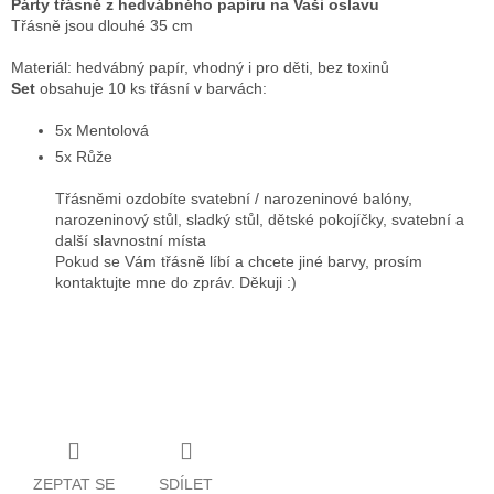
Párty třásně z hedvábného papíru na Vaši oslavu
Třásně jsou dlouhé 35 cm
Materiál: hedvábný papír, vhodný i pro děti, bez toxinů
Set
obsahuje 10 ks třásní v barvách:
5x Mentolová
5x Růže
Třásněmi ozdobíte svatební / narozeninové balóny,
narozeninový stůl, sladký stůl, dětské pokojíčky, svatební a
další slavnostní místa
Pokud se Vám třásně líbí a chcete jiné barvy, prosím
kontaktujte mne do zpráv. Děkuji :)
ZEPTAT SE
SDÍLET