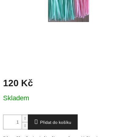
120 Kč
Měrná
Skladem
cena:
Přidat do košíku