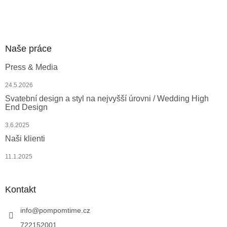
Nová registrace
Zapomenuté heslo
Naše práce
Press & Media
24.5.2026
Svatební design a styl na nejvyšší úrovni / Wedding High
End Design
3.6.2025
Naši klienti
11.1.2025
Kontakt
info
@
pompomtime.cz
722152001