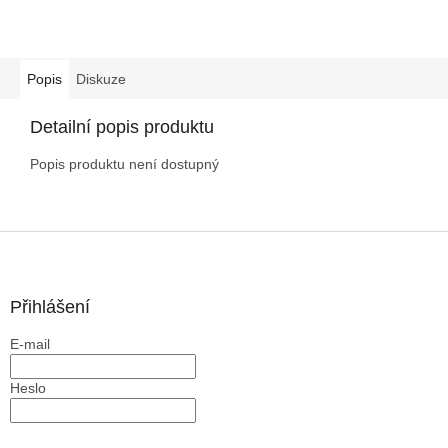
Popis
Diskuze
Detailní popis produktu
Popis produktu není dostupný
Z
á
p
a
Přihlášení
t
E-mail
í
Heslo
PŘIHLÁSIT SE