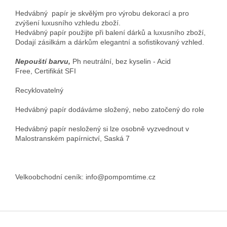
Hedvábný papír je skvělým pro výrobu dekorací a pro
zvýšení luxusního vzhledu zboží.
Hedvábný papír použijte při balení dárků a luxusního zboží,
Dodají zásilkám a dárkům elegantní a sofistikovaný vzhled.
Nepouští barvu,
Ph neutrální, bez kyselin - Acid
Free
,
Certifikát SFI
Recyklovatelný
Hedvábný papír dodáváme složený, nebo zatočený do role
Hedvábný papír nesložený si lze osobně vyzvednout v
Malostranském papírnictví, Saská 7
Velkoobchodní ceník: info@pompomtime.cz
Z
á