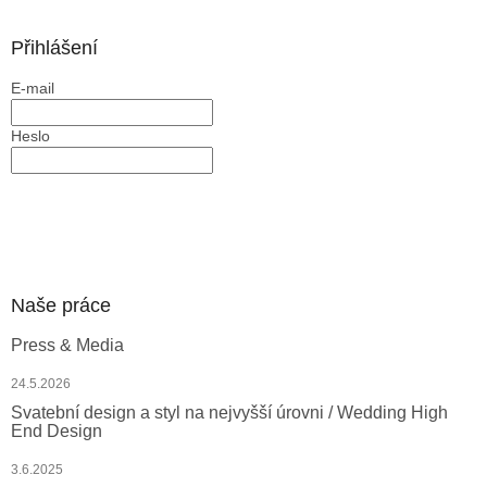
p
a
Přihlášení
t
E-mail
í
Heslo
PŘIHLÁSIT SE
Nová registrace
Zapomenuté heslo
Naše práce
Press & Media
24.5.2026
Svatební design a styl na nejvyšší úrovni / Wedding High
End Design
3.6.2025