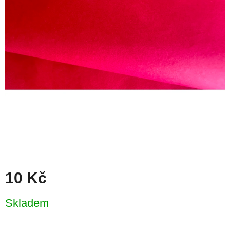
10 Kč
Měrná
Skladem
cena: