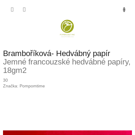
Přejít
NÁKU
na
obsah
KOŠÍK
Bramboříková- Hedvábný papír
Jemné francouzské hedvábné papíry,
18gm2
30
Značka:
Pompomtime