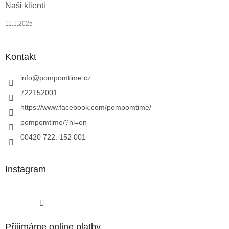
Naši klienti
11.1.2025
Kontakt
info
@
pompomtime.cz
722152001
https://www.facebook.com/pompomtime/
pompomtime/?hl=en
00420 722. 152 001
Instagram
Sledovat na Instagramu
Přijímáme online platby